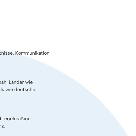
ntnisse. Kommunikation
nah. Länder wie
rds wie deutsche
d regelmäßige
nz.