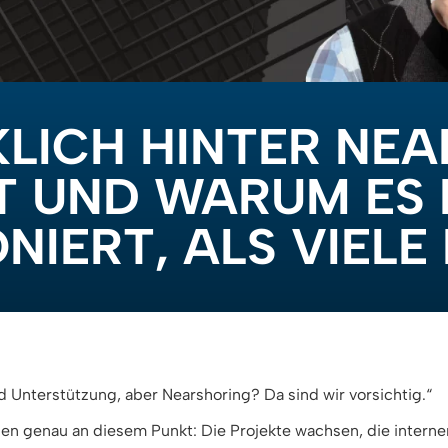
LICH HINTER NE
T UND WARUM ES 
NIERT, ALS VIELE
 Unterstützung, aber Nearshoring? Da sind wir vorsichtig.“
en genau an diesem Punkt: Die Projekte wachsen, die intern