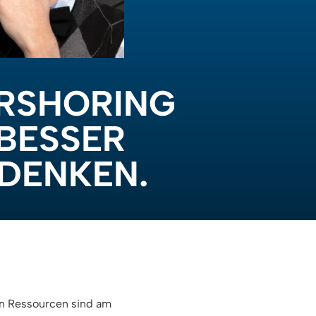
ARSHORING
BESSER
 DENKEN.
en Ressourcen sind am