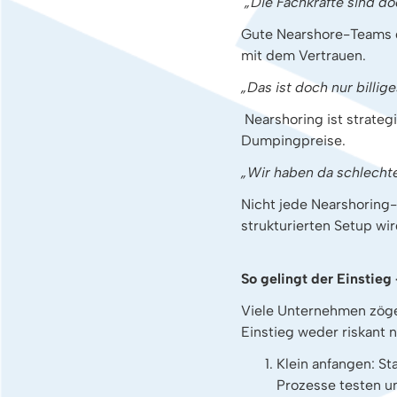
„Die Fachkräfte sind doc
Gute Nearshore-Teams de
mit dem Vertrauen.
„Das ist doch nur billig
Nearshoring ist strateg
Dumpingpreise.
„Wir haben da schlecht
Nicht jede Nearshoring-
strukturierten Setup wi
So gelingt der Einstieg 
Viele Unternehmen zöger
Einstieg weder riskant n
Klein anfangen: St
Prozesse testen u