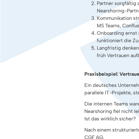
Partner sorgfältig
Nearshoring-Partne
Kommunikation str
MS Teams, Conflue
Onboarding ernst 
funktioniert die Z
Langfristig denken
früh Vertrauen aufba
Praxisbeispiel: Vertrau
Ein deutsches Untern
parallele IT-Projekte, 
Die internen Teams ware
Nearshoring fiel nicht l
Ist das wirklich sicher?
Nach einem strukturier
CGF AG.